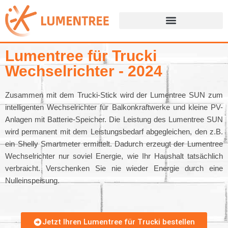
Z
u
m
Lumentree für Trucki
I
Wechselrichter - 2024
n
h
Zusammen mit dem Trucki-Stick wird der Lumentree SUN zum
a
intelligenten Wechselrichter für Balkonkraftwerke und kleine PV-
l
Anlagen mit Batterie-Speicher. Die Leistung des Lumentree SUN
t
wird permanent mit dem Leistungsbedarf abgegleichen, den z.B.
s
ein Shelly Smartmeter ermittelt. Dadurch erzeugt der Lumentree
p
Wechselrichter nur soviel Energie, wie Ihr Haushalt tatsächlich
r
verbraicht. Verschenken Sie nie wieder Energie durch eine
i
Nulleinspeisung.
n
g
e
Jetzt Ihren Lumentree für Trucki bestellen
n