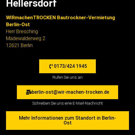
Hellersdorf
WIRmachenTROCKEN Bautrockner-Vermietung
Berlin-Ost
Herr Bresching
Mädewalderweg 2
12621 Berlin
0173/424 1945
Rufen Sie uns an
berlin-ost@wir-machen-trocken.de
Schreiben Sie uns eine E-Mail-Nachricht
Mehr Informationen zum Standort in Berlin-
Ost