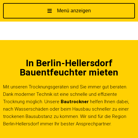
Menü anzeigen
Z
u
m
I
n
h
In Berlin-Hellersdorf
a
l
Bauentfeuchter mieten
t
s
Mit unseren Trocknungsgeräten sind Sie immer gut beraten.
p
Dank moderner Technik ist eine schnelle und effiziente
r
Trocknung möglich. Unsere
Bautrockner
helfen Ihnen dabei,
i
nach Wasserschäden oder beim Hausbau schneller zu einer
n
trockenen Bausubstanz zu kommen. Wir sind für die Region
g
Berlin-Hellersdorf immer Ihr bester Ansprechpartner.
e
n