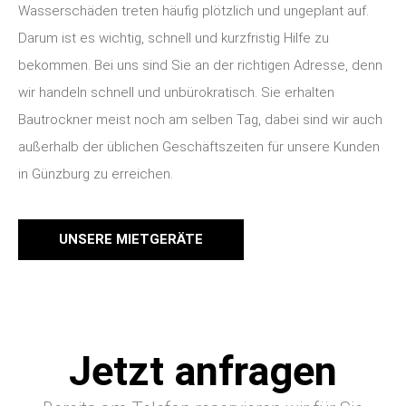
Wasserschäden treten häufig plötzlich und ungeplant auf.
Darum ist es wichtig, schnell und kurzfristig Hilfe zu
bekommen. Bei uns sind Sie an der richtigen Adresse, denn
wir handeln schnell und unbürokratisch. Sie erhalten
Bautrockner meist noch am selben Tag, dabei sind wir auch
außerhalb der üblichen Geschäftszeiten für unsere Kunden
in Günzburg zu erreichen.
UNSERE MIETGERÄTE
Jetzt anfragen