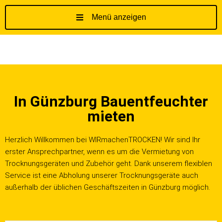
Menü anzeigen
Z
u
m
I
n
h
In Günzburg Bauentfeuchter
a
l
mieten
t
s
Herzlich Willkommen bei WIRmachenTROCKEN! Wir sind Ihr
p
erster Ansprechpartner, wenn es um die Vermietung von
r
Trocknungsgeräten und Zubehör geht. Dank unserem flexiblen
i
Service ist eine Abholung unserer Trocknungsgeräte auch
n
außerhalb der üblichen Geschäftszeiten in Günzburg möglich.
g
e
n