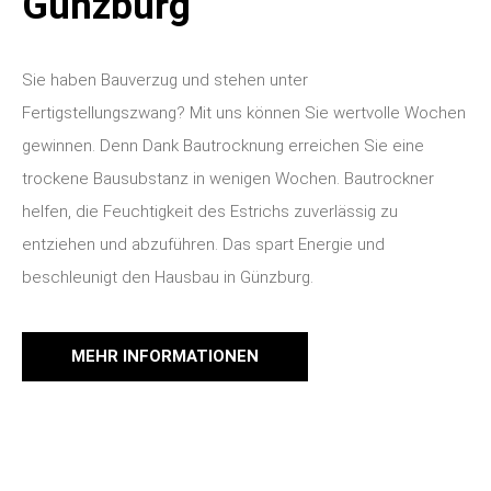
Günzburg
Sie haben Bauverzug und stehen unter
Fertigstellungszwang? Mit uns können Sie wertvolle Wochen
gewinnen. Denn Dank Bautrocknung erreichen Sie eine
trockene Bausubstanz in wenigen Wochen. Bautrockner
helfen, die Feuchtigkeit des Estrichs zuverlässig zu
entziehen und abzuführen. Das spart Energie und
beschleunigt den Hausbau in Günzburg.
MEHR INFORMATIONEN