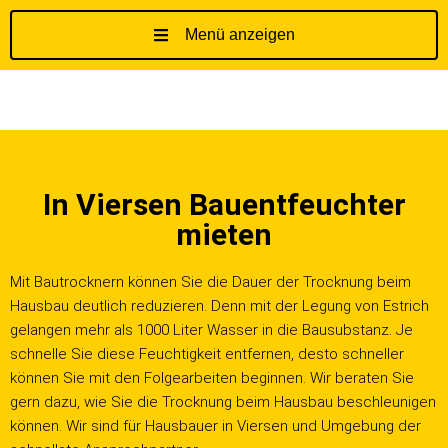
Menü anzeigen
Z
u
m
I
n
h
In Viersen Bauentfeuchter
a
l
mieten
t
s
Mit Bautrocknern können Sie die Dauer der Trocknung beim
p
Hausbau deutlich reduzieren. Denn mit der Legung von Estrich
r
gelangen mehr als 1000 Liter Wasser in die Bausubstanz. Je
i
schnelle Sie diese Feuchtigkeit entfernen, desto schneller
n
können Sie mit den Folgearbeiten beginnen. Wir beraten Sie
g
gern dazu, wie Sie die Trocknung beim Hausbau beschleunigen
e
können. Wir sind für Hausbauer in Viersen und Umgebung der
n