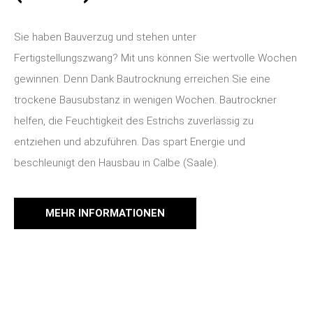
Sie haben Bauverzug und stehen unter
Fertigstellungszwang? Mit uns können Sie wertvolle Wochen
gewinnen. Denn Dank Bautrocknung erreichen Sie eine
trockene Bausubstanz in wenigen Wochen. Bautrockner
helfen, die Feuchtigkeit des Estrichs zuverlässig zu
entziehen und abzuführen. Das spart Energie und
beschleunigt den Hausbau in Calbe (Saale).
MEHR INFORMATIONEN