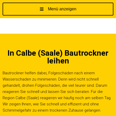
Menü anzeigen
Z
u
m
I
n
h
In Calbe (Saale) Bautrockner
a
l
leihen
t
s
Bautrockner helfen dabei, Folgeschäden nach einem
p
Wasserschaden zu minimieren. Denn wird nicht schnell
r
gehandelt, drohen Folgeschäden, die viel teurer sind. Darum
i
reagieren Sie schnell und lassen Sie sich beraten. Für die
n
Region Calbe (Saale) reagieren wir häufig noch am selben Tag.
g
Wir zeigen Ihnen, wie Sie schnell und effizient und ohne
e
Schimmelgefahr zu einem trockenen Zuhause gelangen.
n