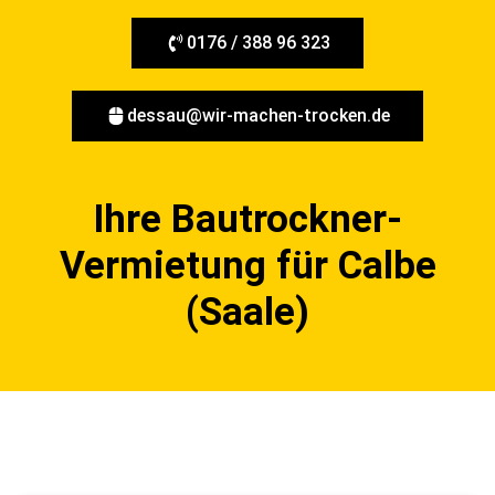
0176 / 388 96 323
dessau@wir-machen-trocken.de
Ihre Bautrockner-
Vermietung für Calbe
(Saale)