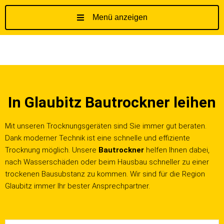
Menü anzeigen
Z
u
m
I
n
h
In Glaubitz Bautrockner leihen
a
l
t
Mit unseren Trocknungsgeräten sind Sie immer gut beraten.
s
Dank moderner Technik ist eine schnelle und effiziente
p
Trocknung möglich. Unsere
Bautrockner
helfen Ihnen dabei,
r
nach Wasserschäden oder beim Hausbau schneller zu einer
i
trockenen Bausubstanz zu kommen. Wir sind für die Region
n
Glaubitz immer Ihr bester Ansprechpartner.
g
e
n