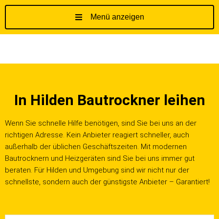
Menü anzeigen
Z
u
m
I
n
h
In Hilden Bautrockner leihen
a
l
t
Wenn Sie schnelle Hilfe benötigen, sind Sie bei uns an der
s
richtigen Adresse. Kein Anbieter reagiert schneller, auch
p
außerhalb der üblichen Geschäftszeiten. Mit modernen
r
Bautrocknern und Heizgeräten sind Sie bei uns immer gut
i
beraten. Für Hilden und Umgebung sind wir nicht nur der
n
schnellste, sondern auch der günstigste Anbieter – Garantiert!
g
e
n