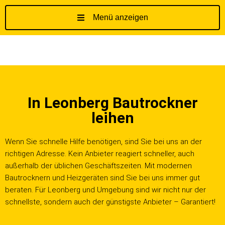
Menü anzeigen
Z
u
m
I
n
h
In Leonberg Bautrockner
a
l
leihen
t
s
Wenn Sie schnelle Hilfe benötigen, sind Sie bei uns an der
p
richtigen Adresse. Kein Anbieter reagiert schneller, auch
r
außerhalb der üblichen Geschäftszeiten. Mit modernen
i
Bautrocknern und Heizgeräten sind Sie bei uns immer gut
n
beraten. Für Leonberg und Umgebung sind wir nicht nur der
g
schnellste, sondern auch der günstigste Anbieter – Garantiert!
e
n