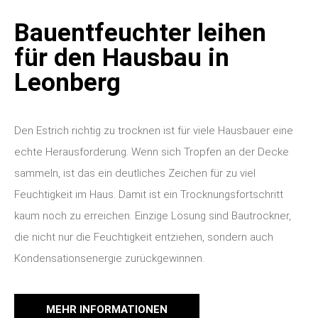
Bauentfeuchter leihen
für den Hausbau in
Leonberg
Den Estrich richtig zu trocknen ist für viele Hausbauer eine
echte Herausforderung. Wenn sich Tropfen an der Decke
sammeln, ist das ein deutliches Zeichen für zu viel
Feuchtigkeit im Haus. Damit ist ein Trocknungsfortschritt
kaum noch zu erreichen. Einzige Lösung sind Bautrockner,
die nicht nur die Feuchtigkeit entziehen, sondern auch
Kondensationsenergie zurückgewinnen.
MEHR INFORMATIONEN