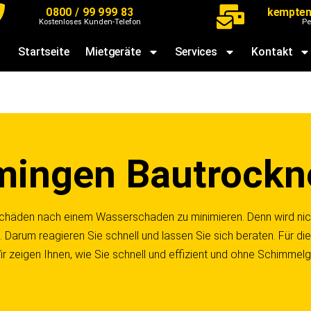
0800 / 99 999 83
kempten
Kostenloses Kunden-Telefon
Pe
Startseite
Mietgeräte
Services
Kontakt
ingen Bautrockne
schäden nach einem Wasserschaden zu minimieren. Denn wird nich
d. Darum reagieren Sie schnell und lassen Sie sich beraten. Für
ir zeigen Ihnen, wie Sie schnell und effizient und ohne Schimme