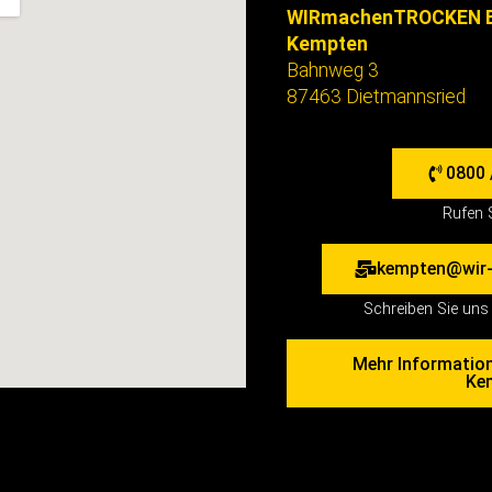
WIRmachenTROCKEN B
Kempten
Bahnweg 3
87463 Dietmannsried
0800 
Rufen 
kempten@wir-
Schreiben Sie uns 
Mehr Informatio
Ke