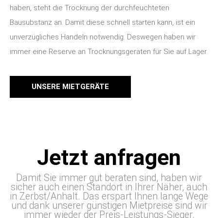
haben, steht die Trocknung der durchfeuchteten
Bausubstanz an.
Damit diese schnell starten kann, ist ein
unverzügliches Handeln notwendig. Deswegen haben wir
immer eine Reserve an Trocknungsgeräten für Sie auf Lager.
UNSERE MIETGERÄTE
Jetzt anfragen
Damit Sie immer gut beraten sind, haben wir
sicher auch einen Standort in Ihrer Näher, auch
in Zerbst/Anhalt. Das erspart Ihnen lange Wege
und dank unserer günstigen Mietpreise sind wir
immer wieder der Preis-Leistungs-Sieger.