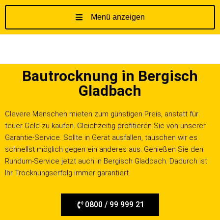
Menü anzeigen
Z
u
m
I
Bautrocknung in Bergisch
n
h
Gladbach
a
l
Clevere Menschen mieten zum günstigen Preis, anstatt für
t
teuer Geld zu kaufen. Gleichzeitig profitieren Sie von unserer
s
Garantie-Service. Sollte in Gerät ausfallen, tauschen wir es
p
schnellst möglich gegen ein anderes aus. Genießen Sie den
r
Rundum-Service jetzt auch in Bergisch Gladbach. Dadurch ist
i
Ihr Trocknungserfolg immer garantiert.
n
g
e
0800 / 99 999 21
n