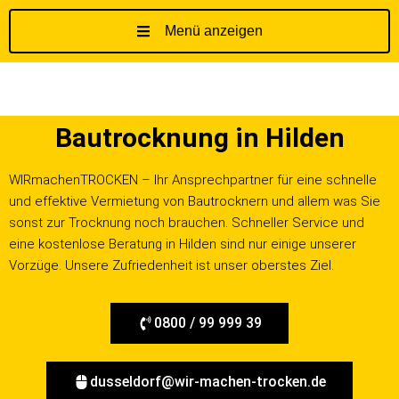
Menü anzeigen
Z
u
m
I
Bautrocknung in Hilden
n
h
a
WIRmachenTROCKEN – Ihr Ansprechpartner für eine schnelle
l
und effektive Vermietung von Bautrocknern und allem was Sie
t
sonst zur Trocknung noch brauchen. Schneller Service und
s
eine kostenlose Beratung in Hilden sind nur einige unserer
p
Vorzüge. Unsere Zufriedenheit ist unser oberstes Ziel.
r
i
0800 / 99 999 39
n
g
e
dusseldorf@wir-machen-trocken.de
n