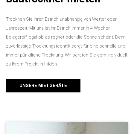
Trocknen Sie Ihren Estrich unabhängig von Wetter oder
Jahreszeit. Mit uns ist Ihr Estrich immer in 4 Wochen
belegereif, egal ob es regnet oder die Sonne scheint. Denn
zuverlässige Trocknungstechnik sorgt für eine schnelle und
immer pünktliche Trocknung. Wir beraten Sie gern individuell
zu Ihrem Projekt in Hilden.
UNSERE MIETGERÄTE