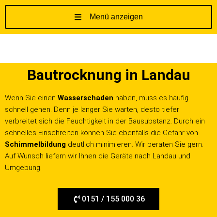
Menü anzeigen
Z
u
m
I
Bautrocknung in Landau
n
h
a
Wenn Sie einen
Wasserschaden
haben, muss es häufig
l
schnell gehen. Denn je länger Sie warten, desto tiefer
t
verbreitet sich die Feuchtigkeit in der Bausubstanz. Durch ein
s
schnelles Einschreiten können Sie ebenfalls die Gefahr von
p
Schimmelbildung
deutlich minimieren. Wir beraten Sie gern.
r
Auf Wunsch liefern wir Ihnen die Geräte nach Landau und
i
Umgebung.
n
g
0151 / 155 000 36
e
n