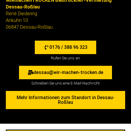
WIRmachenTROCKEN Bautrockner-Vermietung
Dessau-Roßlau
René Diedering
Ankuhn 10
06847 Dessau-Roßlau
0176 / 388 96 323
Rufen Sie uns an
dessau@wir-machen-trocken.de
Schreiben Sie uns eine E-Mail-Nachricht
Mehr Informationen zum Standort in Dessau-
Roßlau