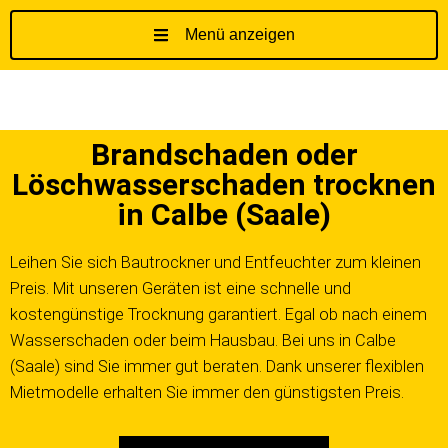
Menü anzeigen
Z
u
m
I
Brandschaden oder
n
h
Löschwasserschaden trocknen
a
in Calbe (Saale)
l
t
Leihen Sie sich Bautrockner und Entfeuchter zum kleinen
s
Preis. Mit unseren Geräten ist eine schnelle und
p
kostengünstige Trocknung garantiert. Egal ob nach einem
r
Wasserschaden oder beim Hausbau. Bei uns in Calbe
i
(Saale) sind Sie immer gut beraten. Dank unserer flexiblen
n
g
Mietmodelle erhalten Sie immer den günstigsten Preis.
e
n