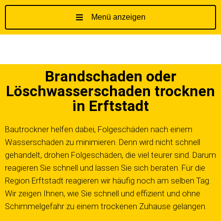
Menü anzeigen
Z
u
m
I
Brandschaden oder
n
h
Löschwasserschaden trocknen
a
in Erftstadt
l
t
Bautrockner helfen dabei, Folgeschäden nach einem
s
Wasserschaden zu minimieren. Denn wird nicht schnell
p
gehandelt, drohen Folgeschäden, die viel teurer sind. Darum
r
reagieren Sie schnell und lassen Sie sich beraten. Für die
i
Region Erftstadt reagieren wir häufig noch am selben Tag.
n
g
Wir zeigen Ihnen, wie Sie schnell und effizient und ohne
e
Schimmelgefahr zu einem trockenen Zuhause gelangen.
n