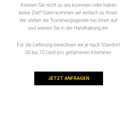
Lieferung nach Erftstadt
Können Sie nicht zu uns kommen oder haben
keine Zeit? Dann kommen wir einfach zu Ihnen.
Wir stellen die Trocknungsgeräte bei Ihnen auf
und weisen Sie in der Handhabung ein.
Für die Lieferung berechnen wir je nach Standort
50 bis 70 Cent pro gefahrenen Kilometer.
JETZT ANFRAGEN