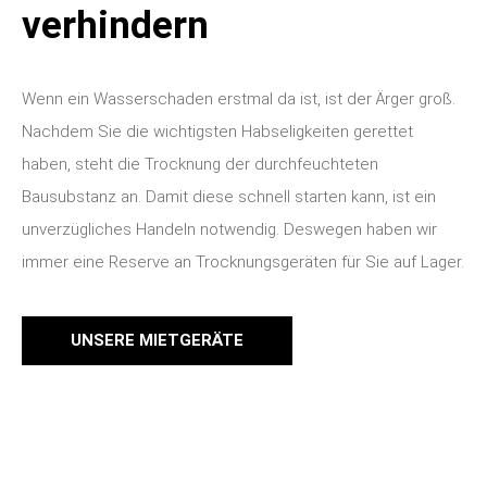
Schimmel nach einem
Wasserschaden
verhindern
Wenn ein Wasserschaden erstmal da ist, ist der Ärger groß.
Nachdem Sie die wichtigsten Habseligkeiten gerettet
haben, steht die Trocknung der durchfeuchteten
Bausubstanz an.
Damit diese schnell starten kann, ist ein
unverzügliches Handeln notwendig. Deswegen haben wir
immer eine Reserve an Trocknungsgeräten für Sie auf Lager.
UNSERE MIETGERÄTE