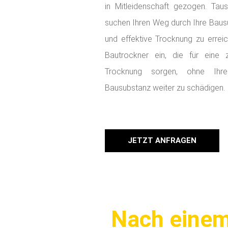
in Mitleidenschaft gezogen. Tau
suchen Ihren Weg durch Ihre Baus
und effektive Trocknung zu errei
Bautrockner ein, die für eine 
Trocknung sorgen, ohne Ihre
Bausubstanz weiter zu schädigen.
JETZT ANFRAGEN
Nach einem