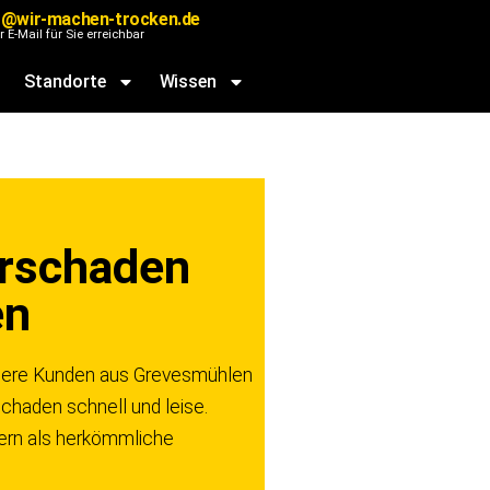
@wir-machen-trocken.de
r E-Mail für Sie erreichbar
Standorte
Wissen
rschaden
en
unsere Kunden aus Grevesmühlen
chaden schnell und leise.
dern als herkömmliche