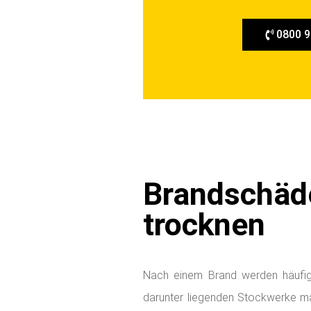
e
n
0800 9
Brandschäd
trocknen
Nach einem Brand werden häufig
darunter liegenden Stockwerke m