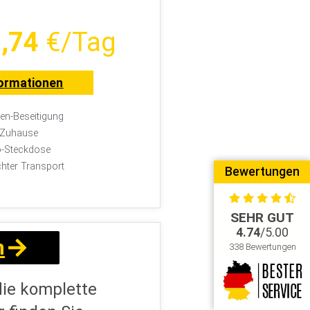
,74
€/Tag
ormationen
n-Beseitigung
r Zuhause
-Steckdose
chter Transport
Bewertungen
n
SEHR GUT
4.74
/5.00
338 Bewertungen
die komplette
 finden Sie
 Preis.