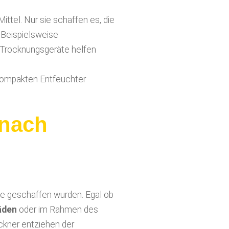
tel. Nur sie schaffen es, die
 Beispielsweise
re Trocknungsgeräte helfen
 kompakten Entfeuchter
chäden
te geschaffen wurden. Egal ob
äden
oder im Rahmen des
ckner entziehen der
ftentfeuchter genannt.