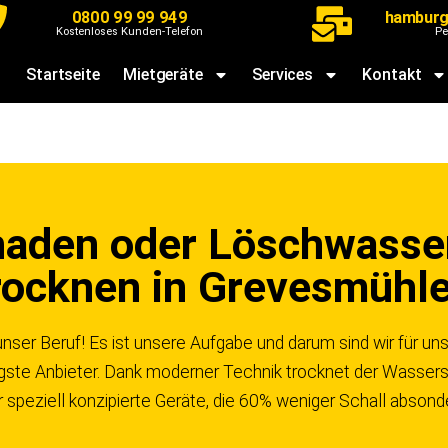
0800 99 99 949
hamburg
Kostenloses Kunden-Telefon
Pe
Startseite
Mietgeräte
Services
Kontakt
haden oder Löschwasse
rocknen in Grevesmühl
unser Beruf! Es ist unsere Aufgabe und darum sind wir für 
igste Anbieter. Dank moderner Technik trocknet der Wassers
speziell konzipierte Geräte, die 60% weniger Schall abson