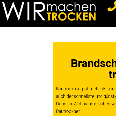
Z
u
m
I
n
h
a
Brandsc
l
t
t
s
p
Bautrocknung ist mehr als nur 
r
auch der schnellste und günst
i
Denn für Wohnräume haben wir 
n
Bautrockner.
g