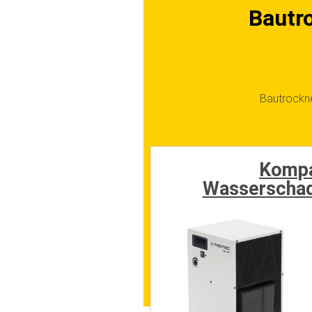
Bautrockne
Kompa
Wasserschad