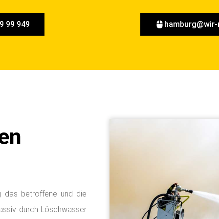
9 99 949
hamburg@wir-
en
 das betroffene und die
assiv durch Löschwasser