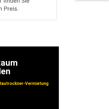
 Raum
len
autrockner-Vermietung
 99 99 949