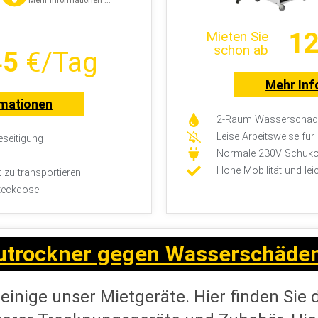
12
Mieten Sie
schon ab
45
€/Tag
Mehr Inf
rmationen
2-Raum Wasserschade
Leise Arbeitsweise fü
seitigung
Normale 230V Schuko
Hohe Mobilität und lei
t zu transportieren
teckdose
utrockner gegen Wasserschäde
 einige unser Mietgeräte. Hier finden Sie 
serer Trocknungsgeräte und Zubehör. Hier
gebote und die beste Technik zum besten