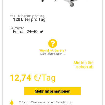
Max. Entfeuchtungsleistung
120 Liter
pro Tag
Raumgröße
Für ca.
24-40 m²
Wieviel m²/Geräte?
Mehr Informationen ...
Mieten Sie
schon ab
12,74
€/Tag
Mehr Informationen
2-Raum Wasserschaden-Beseitigung
Leise Arbeitsweise für Zuhause
Normale 230V Schuko-Steckdose