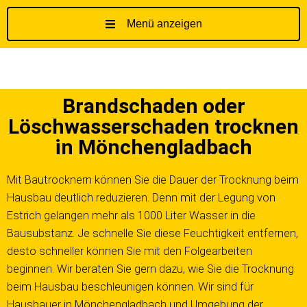
Menü anzeigen
Z
u
m
I
Brandschaden oder
n
h
Löschwasserschaden trocknen
a
in Mönchengladbach
l
t
Mit Bautrocknern können Sie die Dauer der Trocknung beim
s
Hausbau deutlich reduzieren. Denn mit der Legung von
p
Estrich gelangen mehr als 1000 Liter Wasser in die
r
Bausubstanz. Je schnelle Sie diese Feuchtigkeit entfernen,
i
desto schneller können Sie mit den Folgearbeiten
n
g
beginnen. Wir beraten Sie gern dazu, wie Sie die Trocknung
e
beim Hausbau beschleunigen können. Wir sind für
n
Hausbauer in Mönchengladbach und Umgebung der