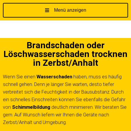
Menü anzeigen
Z
u
m
I
Brandschaden oder
n
h
Löschwasserschaden trocknen
a
in Zerbst/Anhalt
l
t
Wenn Sie einen
Wasserschaden
haben, muss es häufig
s
schnell gehen. Denn je länger Sie warten, desto tiefer
p
verbreitet sich die Feuchtigkeit in der Bausubstanz. Durch
r
ein schnelles Einschreiten können Sie ebenfalls die Gefahr
i
von
n
Schimmelbildung
deutlich minimieren. Wir beraten Sie
g
gern. Auf Wunsch liefern wir Ihnen die Geräte nach
e
Zerbst/Anhalt und Umgebung.
n