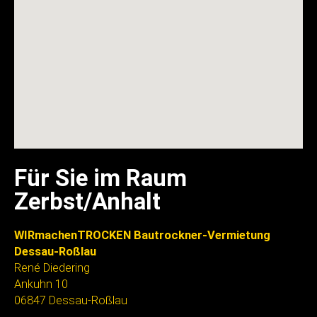
Für Sie im Raum
Zerbst/Anhalt
WIRmachenTROCKEN Bautrockner-Vermietung
Dessau-Roßlau
René Diedering
Ankuhn 10
06847 Dessau-Roßlau