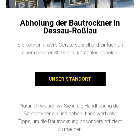
Abholung der Bautrockner in
Dessau-Roßlau
Sie können unsere Geräte schnell und einfach an
einem unserer Standorte kostenlos abholen.
UNSER STANDORT
Natürlich weisen wir Sie in die Handhabung der
Bautrockner ein und geben Ihnen wertvolle
Tipps, um die Bautrocknung besonders effizient
zu machen.