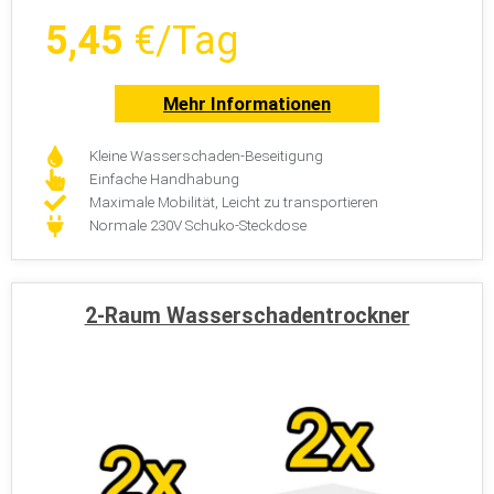
Mieten Sie
schon ab
5,45
€/Tag
Mehr Informationen
Kleine Wasserschaden-Beseitigung
Einfache Handhabung
Maximale Mobilität, Leicht zu transportieren
Normale 230V Schuko-Steckdose
2-Raum Wasserschadentrockner