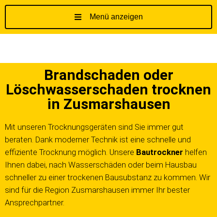
Menü anzeigen
Z
u
m
I
Brandschaden oder
n
h
Löschwasserschaden trocknen
a
in Zusmarshausen
l
t
Mit unseren Trocknungsgeräten sind Sie immer gut
s
beraten. Dank moderner Technik ist eine schnelle und
p
effiziente Trocknung möglich. Unsere
Bautrockner
helfen
r
Ihnen dabei, nach Wasserschäden oder beim Hausbau
i
schneller zu einer trockenen Bausubstanz zu kommen. Wir
n
g
sind für die Region Zusmarshausen immer Ihr bester
e
Ansprechpartner.
n