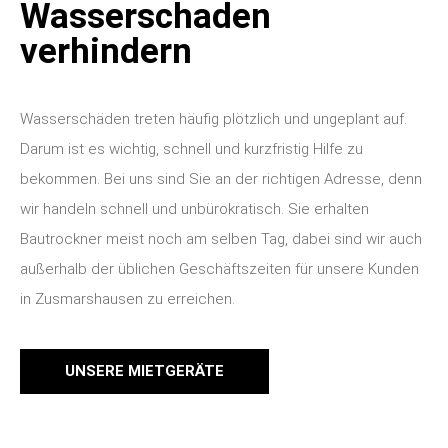
Schimmel nach einem
Wasserschaden
verhindern
Wasserschäden treten häufig plötzlich und ungeplant auf.
Darum ist es wichtig, schnell und kurzfristig Hilfe zu
bekommen. Bei uns sind Sie an der richtigen Adresse, denn
wir handeln schnell und unbürokratisch. Sie erhalten
Bautrockner meist noch am selben Tag, dabei sind wir auch
außerhalb der üblichen Geschäftszeiten für unsere Kunden
in Zusmarshausen zu erreichen.
UNSERE MIETGERÄTE