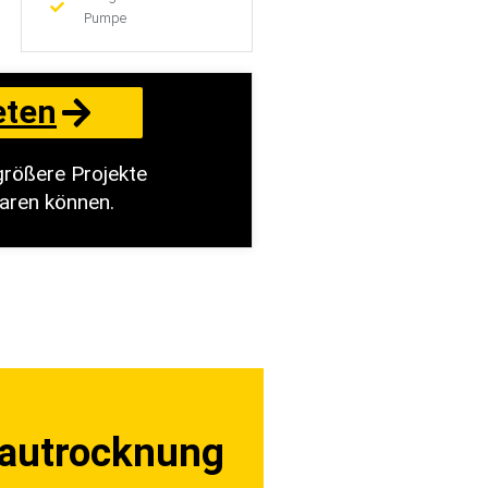
Pumpe
eten
größere Projekte
paren können.
 Bautrocknung