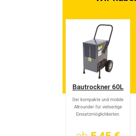
e
n
Bautrockner 60L
Der kompakte und mobile
Allrounder für vielseitige
Einsatzmöglichkeiten.
ab
5,45 €