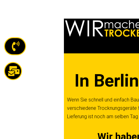
Z
u
m
I
n
h
a
In Berl
l
t
s
Wenn Sie schnell und einfach Bau
p
verschiedene Trocknungsgeräte fü
r
Lieferung ist noch am selben Tag
i
n
Wir haben
g