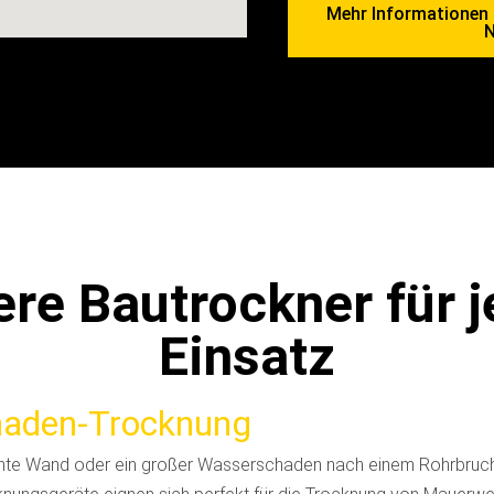
Mehr Informationen 
N
re Bautrockner für 
Einsatz
aden-Trocknung
uchte Wand oder ein großer Wasserschaden nach einem Rohrbruc