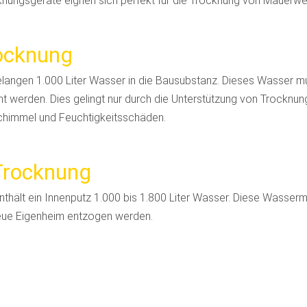
nungsgeräte eignen sich perfekt für die Trocknung von Mauerw
rocknung
elangen 1.000 Liter Wasser in die Bausubstanz. Dieses Wasser 
nt werden. Dies gelingt nur durch die Unterstützung von Trocknun
chimmel und Feuchtigkeitsschäden.
Trocknung
nthält ein Innenputz 1.000 bis 1.800 Liter Wasser. Diese Wasse
neue Eigenheim entzogen werden.