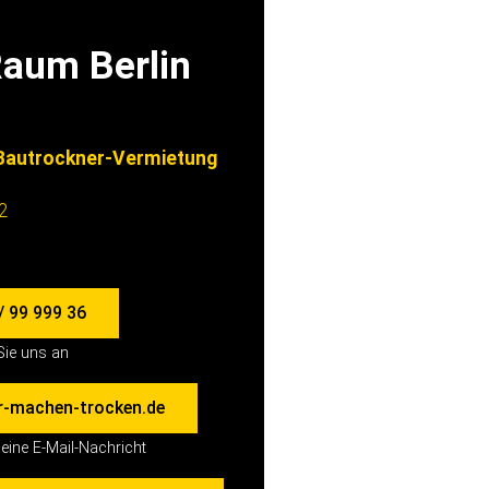
Raum Berlin
autrockner-Vermietung
 2
/ 99 999 36
Sie uns an
r-machen-trocken.de
eine E-Mail-Nachricht