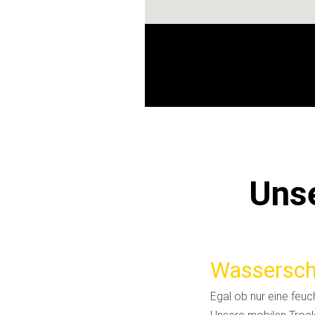
Unse
Wassersch
Egal ob nur eine fe