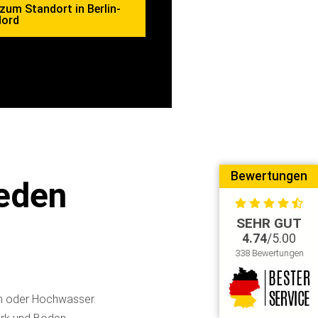
zum Standort in Berlin-
ord
Bewertungen
jeden
SEHR GUT
4.74
/5.00
338 Bewertungen
h oder Hochwasser.