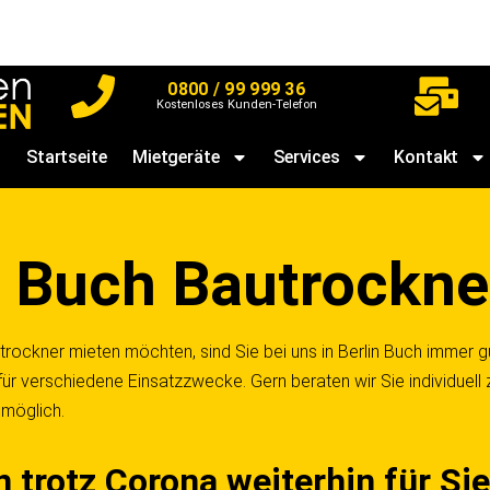
0800 / 99 999 36
Kostenloses Kunden-Telefon
Startseite
Mietgeräte
Services
Kontakt
in Buch Bautrockne
trockner mieten möchten, sind Sie bei uns in Berlin Buch immer g
r verschiedene Einsatzzwecke. Gern beraten wir Sie individuell 
 möglich.
 trotz Corona weiterhin für Si