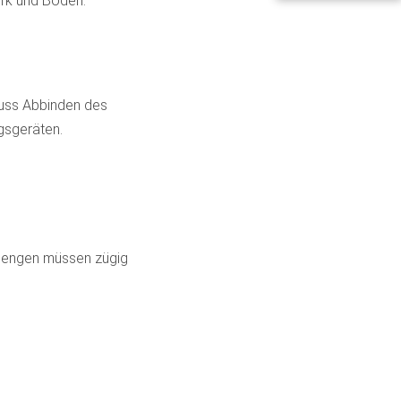
erk und Böden.
muss Abbinden des
gsgeräten.
rmengen müssen zügig