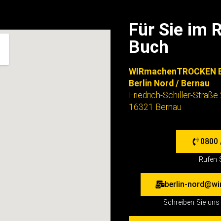
Für Sie im 
Buch
WIRmachenTROCKEN B
Berlin Nord / Bernau
Friedrich-Schiller-Straße
16321 Bernau
0800 
Rufen 
berlin-nord@wi
Schreiben Sie uns 