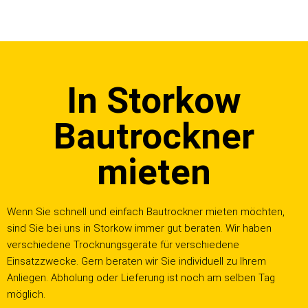
Z
u
m
In Storkow
I
n
h
Bautrockner
a
l
mieten
t
s
p
Wenn Sie schnell und einfach Bautrockner mieten möchten,
r
sind Sie bei uns in Storkow immer gut beraten. Wir haben
i
verschiedene Trocknungsgeräte für verschiedene
n
Einsatzzwecke. Gern beraten wir Sie individuell zu Ihrem
g
Anliegen. Abholung oder Lieferung ist noch am selben Tag
e
möglich.
n