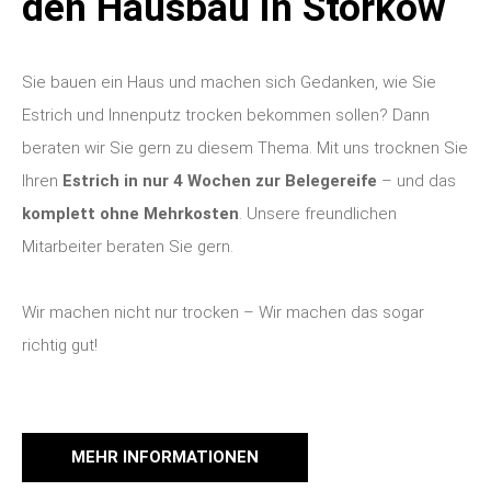
den Hausbau in Storkow
Sie bauen ein Haus und machen sich Gedanken, wie Sie
Estrich und Innenputz trocken bekommen sollen? Dann
beraten wir Sie gern zu diesem Thema. Mit uns trocknen Sie
Ihren
Estrich in nur 4 Wochen zur Belegereife
– und das
komplett ohne Mehrkosten
. Unsere freundlichen
Mitarbeiter beraten Sie gern.
Wir machen nicht nur trocken – Wir machen das sogar
richtig gut!
MEHR INFORMATIONEN