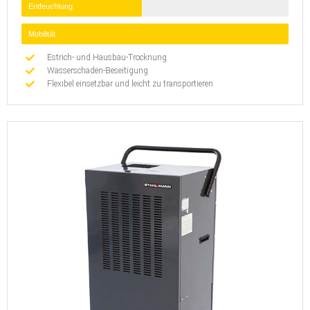
Entfeuchtung
Mobilität
Estrich- und Hausbau-Trocknung
Wasserschaden-Beseitigung
Flexibel einsetzbar und leicht zu transportieren