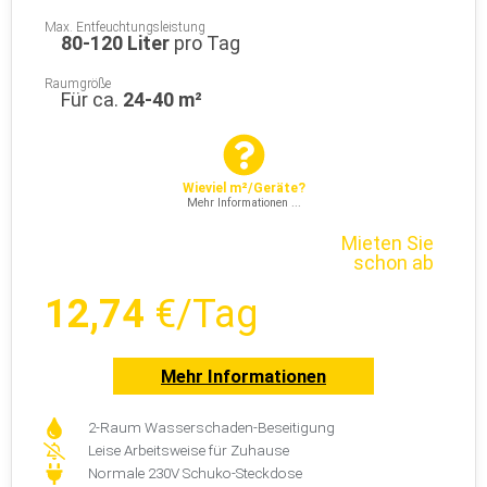
Max. Entfeuchtungsleistung
80-120 Liter
pro Tag
Raumgröße
Für ca.
24-40 m²
Wieviel m²/Geräte?
Mehr Informationen ...
Mieten Sie
schon ab
12,74
€/Tag
Mehr Informationen
2-Raum Wasserschaden-Beseitigung
Leise Arbeitsweise für Zuhause
Normale 230V Schuko-Steckdose