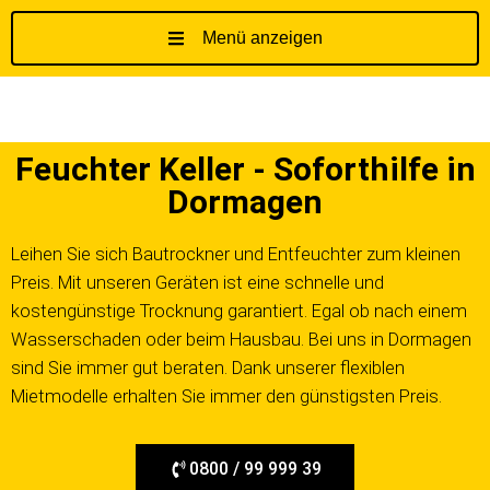
Menü anzeigen
Z
u
m
I
Feuchter Keller - Soforthilfe in
n
h
Dormagen
a
l
Leihen Sie sich Bautrockner und Entfeuchter zum kleinen
t
Preis. Mit unseren Geräten ist eine schnelle und
s
kostengünstige Trocknung garantiert. Egal ob nach einem
p
Wasserschaden oder beim Hausbau. Bei uns in Dormagen
r
sind Sie immer gut beraten. Dank unserer flexiblen
i
Mietmodelle erhalten Sie immer den günstigsten Preis.
n
g
e
0800 / 99 999 39
n