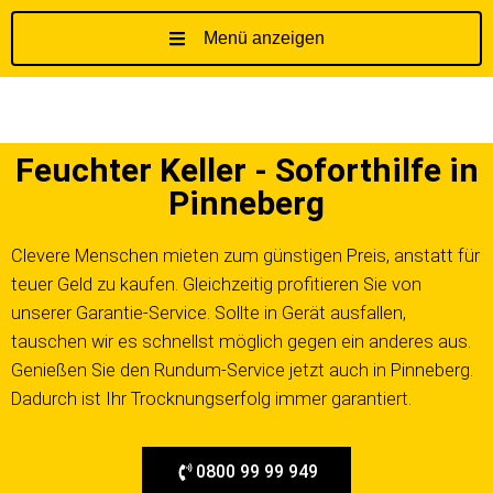
Menü anzeigen
Z
u
m
I
Feuchter Keller - Soforthilfe in
n
h
Pinneberg
a
l
Clevere Menschen mieten zum günstigen Preis, anstatt für
t
teuer Geld zu kaufen. Gleichzeitig profitieren Sie von
s
unserer Garantie-Service. Sollte in Gerät ausfallen,
p
tauschen wir es schnellst möglich gegen ein anderes aus.
r
Genießen Sie den Rundum-Service jetzt auch in Pinneberg.
i
Dadurch ist Ihr Trocknungserfolg immer garantiert.
n
g
e
0800 99 99 949
n