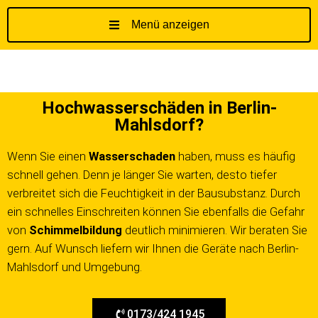
Menü anzeigen
Z
u
m
I
Hochwasserschäden in Berlin-
n
Mahlsdorf?
h
a
Wenn Sie einen
Wasserschaden
haben, muss es häufig
l
schnell gehen. Denn je länger Sie warten, desto tiefer
t
s
verbreitet sich die Feuchtigkeit in der Bausubstanz. Durch
p
ein schnelles Einschreiten können Sie ebenfalls die Gefahr
r
von
Schimmelbildung
deutlich minimieren. Wir beraten Sie
i
gern. Auf Wunsch liefern wir Ihnen die Geräte nach Berlin-
n
Mahlsdorf und Umgebung.
g
e
n
0173/424 1945