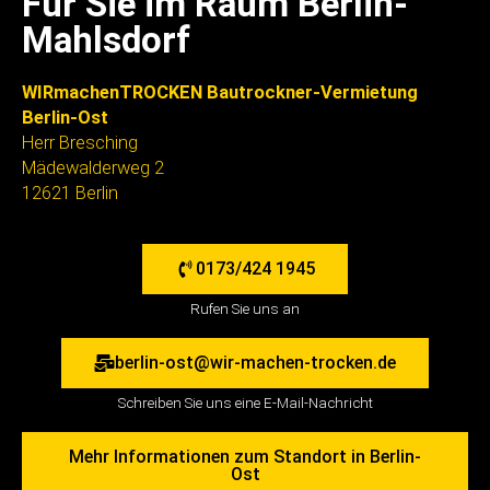
Für Sie im Raum Berlin-
Mahlsdorf
WIRmachenTROCKEN Bautrockner-Vermietung
Berlin-Ost
Herr Bresching
Mädewalderweg 2
12621 Berlin
0173/424 1945
Rufen Sie uns an
berlin-ost@wir-machen-trocken.de
Schreiben Sie uns eine E-Mail-Nachricht
Mehr Informationen zum Standort in Berlin-
Ost