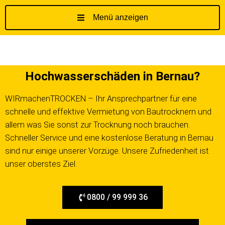
Menü anzeigen
Z
u
m
I
Hochwasserschäden in Bernau?
n
h
WIRmachenTROCKEN – Ihr Ansprechpartner für eine
a
schnelle und effektive Vermietung von Bautrocknern und
l
t
allem was Sie sonst zur Trocknung noch brauchen.
s
Schneller Service und eine kostenlose Beratung in Bernau
p
sind nur einige unserer Vorzüge. Unsere Zufriedenheit ist
r
unser oberstes Ziel.
i
n
g
0800 / 99 999 36
e
n