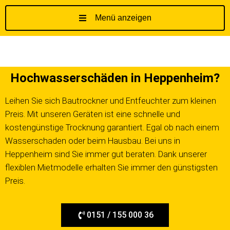
Menü anzeigen
Z
u
m
I
Hochwasserschäden in Heppenheim?
n
h
Leihen Sie sich Bautrockner und Entfeuchter zum kleinen
a
Preis. Mit unseren Geräten ist eine schnelle und
l
t
kostengünstige Trocknung garantiert. Egal ob nach einem
s
Wasserschaden oder beim Hausbau. Bei uns in
p
Heppenheim sind Sie immer gut beraten. Dank unserer
r
flexiblen Mietmodelle erhalten Sie immer den günstigsten
i
Preis.
n
g
e
0151 / 155 000 36
n