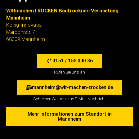
WIRmachenTROCKEN Bautrockner-Vermietung
Mannheim
König-Innovatis
Marconistr. 7
68309 Mannheim
0151 / 155 000 36
Rufen Sie uns an
mannheim@wir-machen-trocken.de
Schreiben Sie uns eine E-Mail-Nachricht
Mehr Informationen zum Standort in
Mannheim