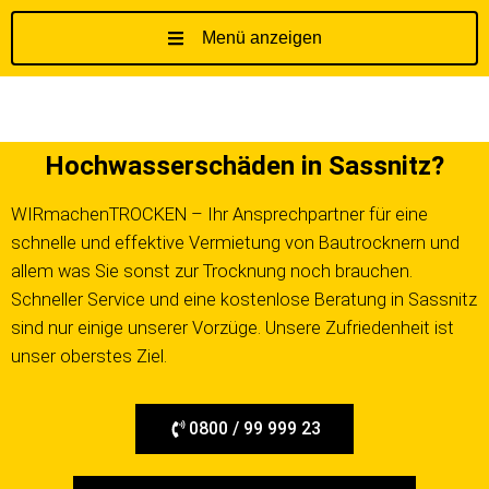
Menü anzeigen
Z
u
m
I
Hochwasserschäden in Sassnitz?
n
h
WIRmachenTROCKEN – Ihr Ansprechpartner für eine
a
schnelle und effektive Vermietung von Bautrocknern und
l
t
allem was Sie sonst zur Trocknung noch brauchen.
s
Schneller Service und eine kostenlose Beratung in Sassnitz
p
sind nur einige unserer Vorzüge. Unsere Zufriedenheit ist
r
unser oberstes Ziel.
i
n
g
0800 / 99 999 23
e
n