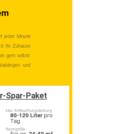
em
t jeder Minute
ird Ihr Zuhause
en gern selbst.
aiblingen und
r-Spar-Paket
Max. Entfeuchtungsleistung
80-120 Liter
pro
Tag
Raumgröße
Für ca.
24-40 m²