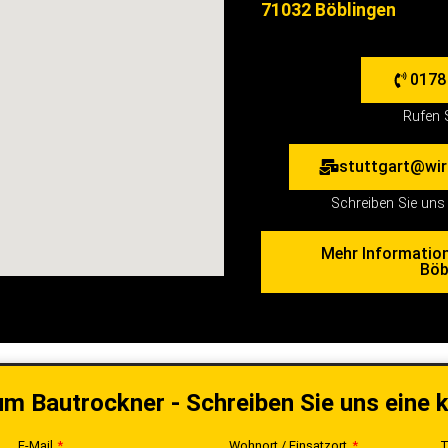
71032 Böblingen
0178
Rufen 
stuttgart@wir
Schreiben Sie uns 
Mehr Informatio
Böb
um Bautrockner - Schreiben Sie uns eine 
E-Mail
Wohnort / Einsatzort
T