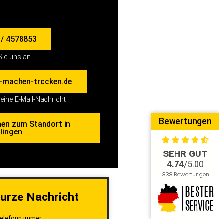
 / 4578853
Sie uns an
-machen-trocken.de
eine E-Mail-Nachricht
Bewertungen
nen zum Standort in
lingen
SEHR GUT
4.74
/5.00
338 Bewertungen
kurze Nachricht
elefonnummer