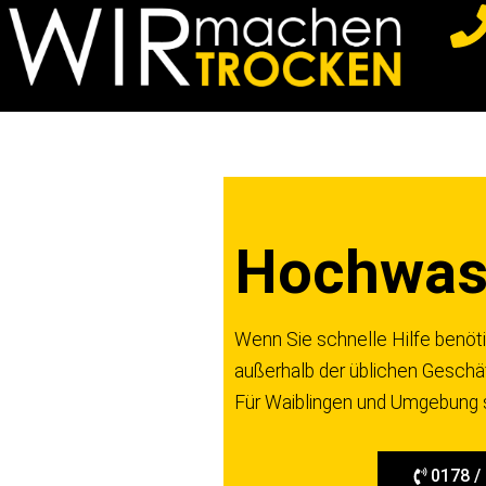
Z
u
m
I
n
h
a
Hochwass
l
t
s
Wenn Sie schnelle Hilfe benötig
p
außerhalb der üblichen Geschä
r
Für Waiblingen und Umgebung si
i
n
g
0178 /