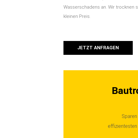
Wasserschadens an. Wir trocknen sc
kleinen Preis.
JETZT ANFRAGEN
Bautr
Sparen 
effizienteste