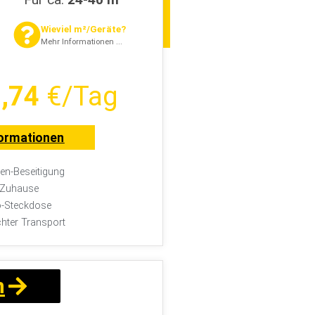
Wieviel m²/Geräte?
Mehr Informationen ...
,74
€/Tag
ormationen
n-Beseitigung
r Zuhause
-Steckdose
chter Transport
n