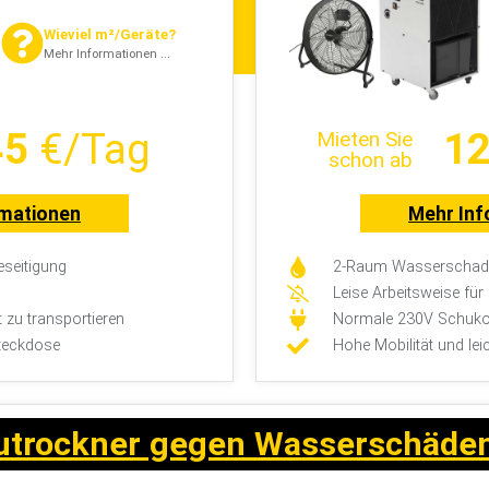
Wieviel m²/Geräte?
Mehr Informationen ...
45
€/Tag
12
Mieten Sie
schon ab
rmationen
Mehr Inf
seitigung
2-Raum Wasserschade
Leise Arbeitsweise fü
t zu transportieren
Normale 230V Schuko
teckdose
Hohe Mobilität und lei
utrockner gegen Wasserschäde