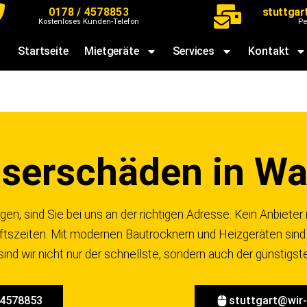
0178 / 4578853
stuttgar
Kostenloses Kunden-Telefon
Pe
Startseite
Mietgeräte
Services
Kontakt
erschäden in Wa
en, sind Sie bei uns an der richtigen Adresse. Kein Anbieter 
ftszeiten. Mit modernen Bautrocknern und Heizgeräten sind 
nd wir nicht nur der schnellste, sondern auch der günstigste
 4578853
stuttgart@wir