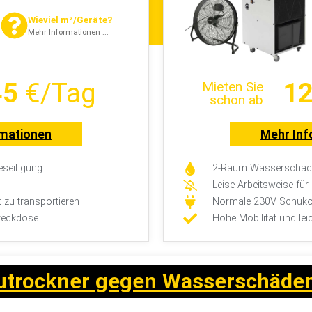
Wieviel m²/Geräte?
Mehr Informationen ...
45
€/Tag
12
Mieten Sie
schon ab
rmationen
Mehr Inf
seitigung
2-Raum Wasserschade
Leise Arbeitsweise fü
t zu transportieren
Normale 230V Schuko
teckdose
Hohe Mobilität und lei
utrockner gegen Wasserschäde