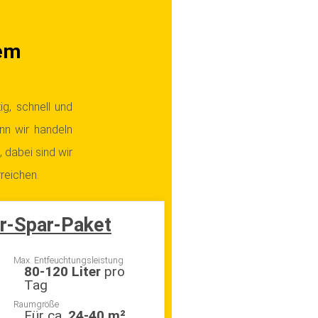
em
ig, schnell und
enn wir handeln
 dabei sind wir
reichen.
r-Spar-Paket
Max. Entfeuchtungsleistung
80-120 Liter
pro
Tag
Raumgröße
Für ca.
24-40 m²