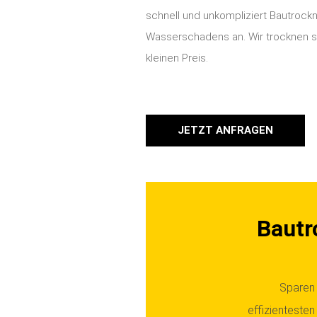
schnell und unkompliziert Bautrockn
Wasserschadens an. Wir trocknen sc
kleinen Preis.
JETZT ANFRAGEN
Bautr
Sparen 
effizienteste