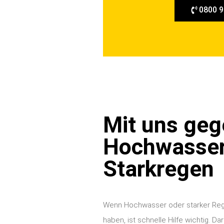
e
0800 9
n
Mit uns ge
Hochwasser
Starkregen
Wenn Hochwasser oder starker Re
haben, ist schnelle Hilfe wichtig. Da