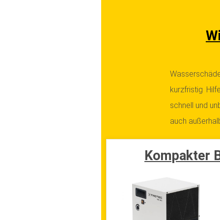
Wi
Wasserschäden 
kurzfristig Hi
schnell und un
auch außerhalb
Kompakter B