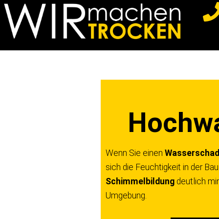
Z
u
m
I
n
h
a
Hochwa
l
t
s
Wenn Sie einen
Wasserscha
p
sich die Feuchtigkeit in der B
r
Schimmelbildung
deutlich mi
i
Umgebung.
n
g