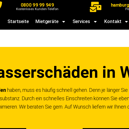
0800 99 99 949
hamburg
Kostenloses Kunden-Telefon
Pe
Startseite
Mietgeräte
Services
Kontakt
sserschäden in 
den
haben, muss es häufig schnell gehen. Denn je länger Sie w
ausubstanz. Durch ein schnelles Einschreiten können Sie eben
nimieren. Wir beraten Sie gern. Auf Wunsch liefern wir Ihnen