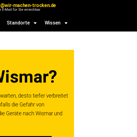
@wir-machen-trocken.de
r E-Mail für Sie erreichbar
Standorte
Wissen
Wismar?
arten, desto tiefer verbreitet
falls die Gefahr von
 die Geräte nach Wismar und