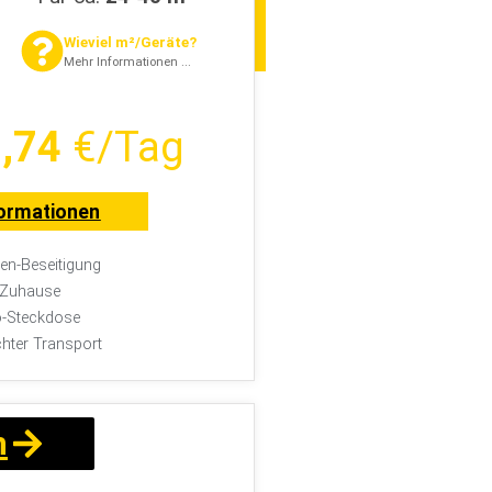
Wieviel m²/Geräte?
Mehr Informationen ...
,74
€/Tag
ormationen
n-Beseitigung
r Zuhause
-Steckdose
chter Transport
n