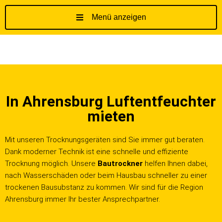
Menü anzeigen
Z
u
m
I
n
h
In Ahrensburg Luftentfeuchter
a
l
mieten
t
s
Mit unseren Trocknungsgeräten sind Sie immer gut beraten.
p
Dank moderner Technik ist eine schnelle und effiziente
r
Trocknung möglich. Unsere
Bautrockner
helfen Ihnen dabei,
i
nach Wasserschäden oder beim Hausbau schneller zu einer
n
trockenen Bausubstanz zu kommen. Wir sind für die Region
g
Ahrensburg immer Ihr bester Ansprechpartner.
e
n