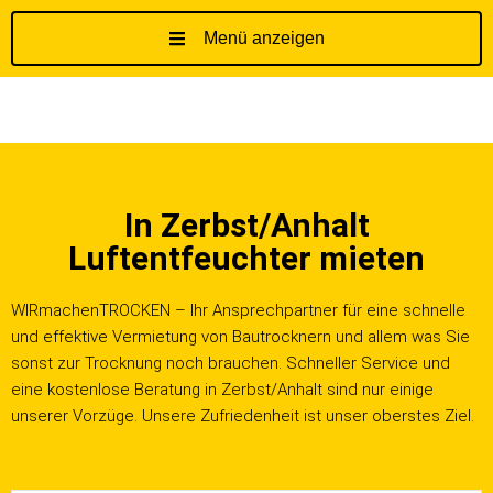
Menü anzeigen
Z
u
m
I
n
h
In Zerbst/Anhalt
a
l
Luftentfeuchter mieten
t
s
WIRmachenTROCKEN – Ihr Ansprechpartner für eine schnelle
p
und effektive Vermietung von Bautrocknern und allem was Sie
r
sonst zur Trocknung noch brauchen. Schneller Service und
i
eine kostenlose Beratung in Zerbst/Anhalt sind nur einige
n
unserer Vorzüge. Unsere Zufriedenheit ist unser oberstes Ziel.
g
e
n