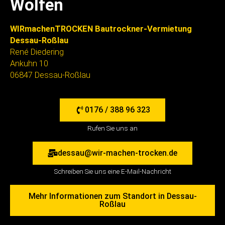
Wolfen
WIRmachenTROCKEN Bautrockner-Vermietung
Dessau-Roßlau
René Diedering
Ankuhn 10
06847 Dessau-Roßlau
0176 / 388 96 323
Rufen Sie uns an
dessau@wir-machen-trocken.de
Schreiben Sie uns eine E-Mail-Nachricht
Mehr Informationen zum Standort in Dessau-
Roßlau