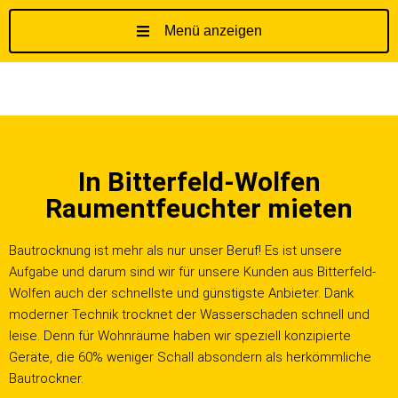
Menü anzeigen
Z
u
m
I
n
h
In Bitterfeld-Wolfen
a
l
Raumentfeuchter mieten
t
s
Bautrocknung ist mehr als nur unser Beruf! Es ist unsere
p
Aufgabe und darum sind wir für unsere Kunden aus Bitterfeld-
r
Wolfen auch der schnellste und günstigste Anbieter. Dank
i
moderner Technik trocknet der Wasserschaden schnell und
n
leise. Denn für Wohnräume haben wir speziell konzipierte
g
Geräte, die 60% weniger Schall absondern als herkömmliche
e
Bautrockner.
n