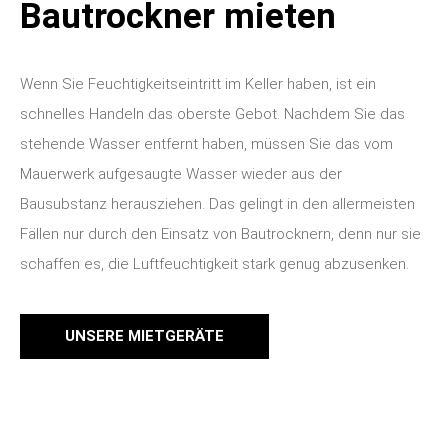
Bautrockner mieten
Wenn Sie Feuchtigkeitseintritt im Keller haben, ist ein
schnelles Handeln das oberste Gebot. Nachdem Sie das
stehende Wasser entfernt haben, müssen Sie das vom
Mauerwerk aufgesaugte Wasser wieder aus der
Bausubstanz herausziehen. Das gelingt in den allermeisten
Fällen nur durch den Einsatz von Bautrocknern, denn nur sie
schaffen es, die Luftfeuchtigkeit stark genug abzusenken.
UNSERE MIETGERÄTE