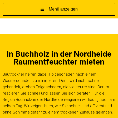
Menü anzeigen
Z
u
m
I
n
h
In Buchholz in der Nordheide
a
l
Raumentfeuchter mieten
t
s
Bautrockner helfen dabei, Folgeschäden nach einem
p
Wasserschaden zu minimieren. Denn wird nicht schnell
r
gehandelt, drohen Folgeschäden, die viel teurer sind. Darum
i
reagieren Sie schnell und lassen Sie sich beraten. Für die
n
Region Buchholz in der Nordheide reagieren wir häufig noch am
g
selben Tag. Wir zeigen Ihnen, wie Sie schnell und effizient und
e
ohne Schimmelgefahr zu einem trockenen Zuhause gelangen.
n