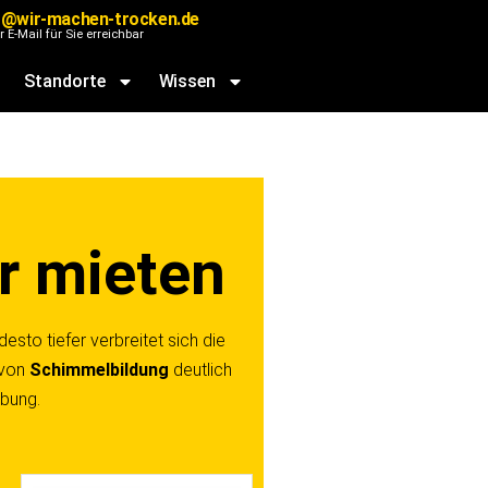
@wir-machen-trocken.de
r E-Mail für Sie erreichbar
Standorte
Wissen
r mieten
esto tiefer verbreitet sich die
 von
Schimmelbildung
deutlich
ebung.