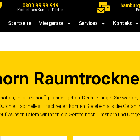
0800 99 99 949
hamburg
Kostenloses Kunden-Telefon
Pe
Startseite
Mietgeräte
Services
Kontakt
horn Raumtrockne
haben, muss es häufig schnell gehen. Denn je länger Sie warten, d
Durch ein schnelles Einschreiten können Sie ebenfalls die Gefahr
. Auf Wunsch liefern wir Ihnen die Geräte nach Elmshorn und Umg