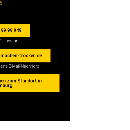
6
 99 99 949
Sie uns an
machen-trocken.de
eine E-Mail-Nachricht
nen zum Standort in
mburg