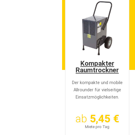
e
n
Kompakter
Raumtrockner
Der kompakte und mobile
Allrounder für vielseitige
Einsatzmöglichkeiten.
ab
5,45 €
Miete pro Tag