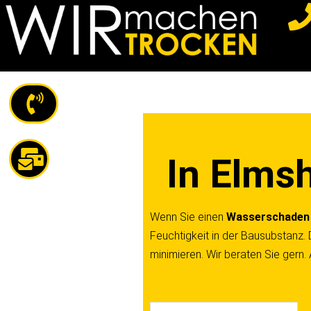
Z
u
m
I
n
h
a
In Elms
l
t
s
Wenn Sie einen
Wasserschaden
p
Feuchtigkeit in der Bausubstanz. 
r
minimieren. Wir beraten Sie gern
i
n
g