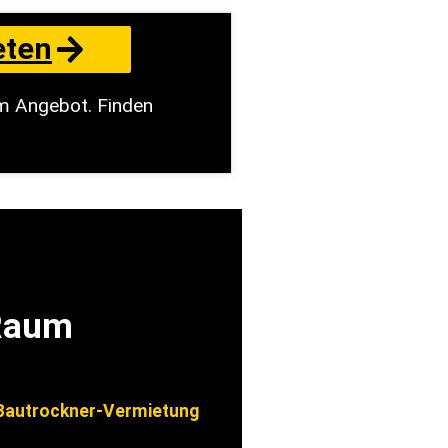
eten
m Angebot. Finden
 Raum
autrockner-Vermietung