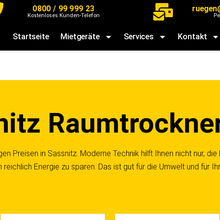
0800 / 99 999 23
ruegen
Kostenloses Kunden-Telefon
Pe
Startseite
Mietgeräte
Services
Kontakt
nitz Raumtrockne
n Preisen in Sassnitz. Moderne Technik hilft Ihnen nicht nur, die 
eichlich Energie zu sparen. Das ist gut für die Umwelt und für Ih