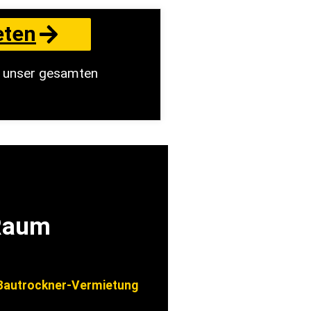
eten
e unser gesamten
 Raum
autrockner-Vermietung