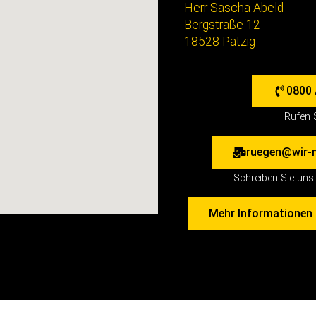
Herr Sascha Abeld
Bergstraße 12
18528 Patzig
0800 
Rufen 
ruegen@wir-
Schreiben Sie uns 
Mehr Informationen