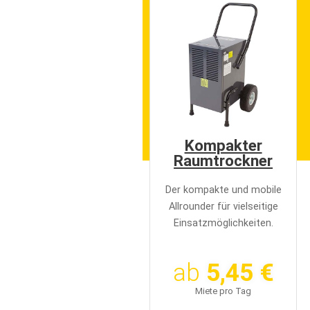
e
n
Kompakter
Raumtrockner
Der kompakte und mobile
Allrounder für vielseitige
Einsatzmöglichkeiten.
ab
5,45 €
Miete pro Tag