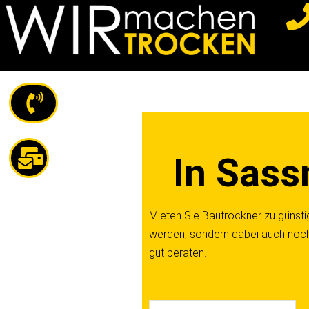
Z
u
m
I
n
h
a
In Sass
l
t
s
Mieten Sie Bautrockner zu günstige
p
werden, sondern dabei auch noch r
r
gut beraten.
i
n
g