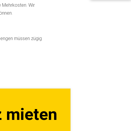
e Mehrkosten. Wir
können.
rmengen müssen zügig
z mieten