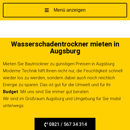
Menü anzeigen
Z
u
m
I
Wasserschadentrockner mieten in
n
Augsburg
h
a
Mieten Sie Bautrockner zu günstigen Preisen in Augsburg.
l
Moderne Technik hilft Ihnen nicht nur, die Feuchtigkeit schnell
t
wieder los zu werden, sondern dabei auch noch reichlich
s
Energie zu sparen. Das ist gut für die Umwelt und für Ihr
p
Budget
. Mit uns sind Sie immer gut beraten.
r
Wir sind im Großraum Augsburg und Umgebung für Sie mobil
i
unterwegs.
n
g
e
0821 / 567 34 314
n