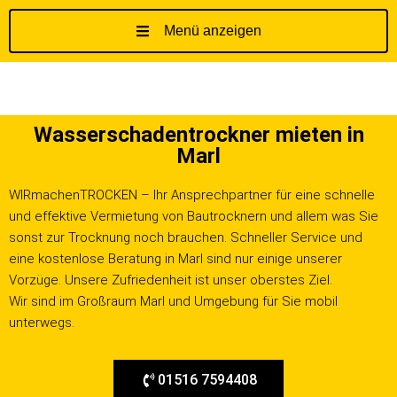
Menü anzeigen
Z
u
m
I
Wasserschadentrockner mieten in
n
Marl
h
a
WIRmachenTROCKEN – Ihr Ansprechpartner für eine schnelle
l
und effektive Vermietung von Bautrocknern und allem was Sie
t
sonst zur Trocknung noch brauchen. Schneller Service und
s
eine kostenlose Beratung in Marl sind nur einige unserer
p
Vorzüge. Unsere Zufriedenheit ist unser oberstes Ziel.
r
Wir sind im Großraum Marl und Umgebung für Sie mobil
i
unterwegs.
n
g
e
01516 7594408
n