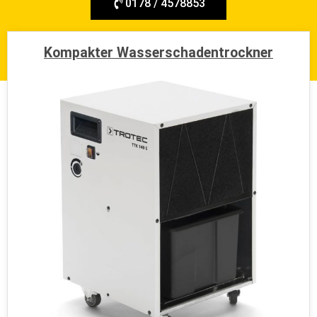
0178 / 4578853
stuttgart@wir-machen-trocken.de
Kompakter Wasserschadentrockner