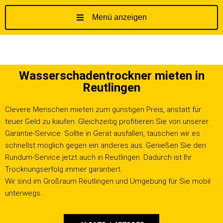
Menü anzeigen
Z
u
m
I
Wasserschadentrockner mieten in
n
Reutlingen
h
a
Clevere Menschen mieten zum günstigen Preis, anstatt für
l
teuer Geld zu kaufen. Gleichzeitig profitieren Sie von unserer
t
Garantie-Service. Sollte in Gerät ausfallen, tauschen wir es
s
schnellst möglich gegen ein anderes aus. Genießen Sie den
p
Rundum-Service jetzt auch in Reutlingen. Dadurch ist Ihr
r
Trocknungserfolg immer garantiert.
i
Wir sind im Großraum Reutlingen und Umgebung für Sie mobil
n
unterwegs.
g
e
n