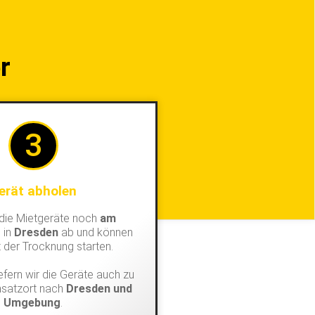
r
3
erät abholen
 die Mietgeräte noch
am
g
in
Dresden
ab und können
t der Trocknung starten.
efern wir die Geräte auch zu
nsatzort nach
Dresden und
Umgebung
.