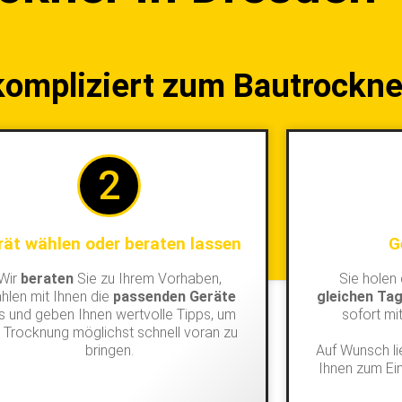
kompliziert zum Bautrockne
2
rät wählen oder beraten lassen
G
Wir
beraten
Sie zu Ihrem Vorhaben,
Sie holen
hlen mit Ihnen die
passenden Geräte
gleichen Ta
s und geben Ihnen wertvolle Tipps, um
sofort mi
e Trocknung möglichst schnell voran zu
bringen.
Auf Wunsch li
Ihnen zum Ei