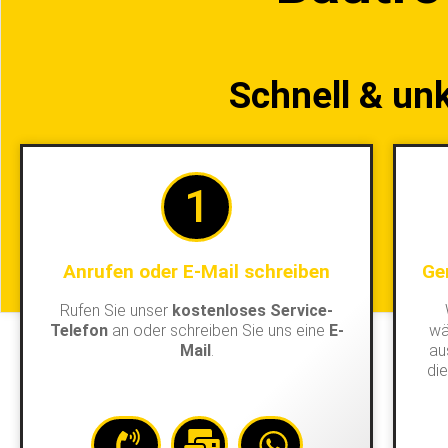
Schnell & un
1
Anrufen oder E-Mail schreiben
Ge
Rufen Sie unser
kostenloses Service-
Telefon
an oder schreiben Sie uns eine
E-
wä
Mail
.
au
di