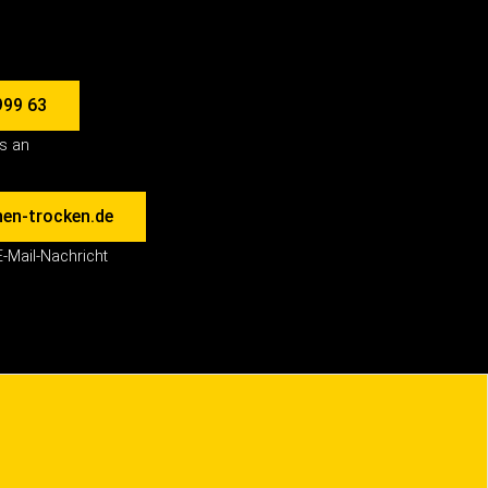
999 63
ns an
en-trocken.de
E-Mail-Nachricht