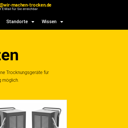
@wir-machen-trocken.de
r E-Mail für Sie erreichbar
Standorte
Wissen
ten
ene Trocknungsgeräte für
g möglich.