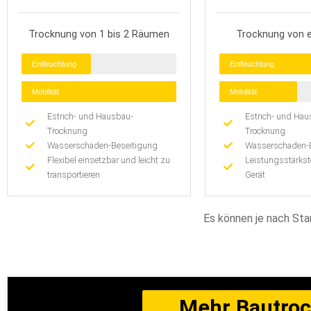
Trocknung von 1 bis 2 Räumen
Trocknung von e
Entfeuchtung
Entfeuchtung
Mobilität
Mobilität
Estrich- und Hausbau-
Estrich- und Hau
Trocknung
Trocknung
Wasserschaden-Beseitigung
Wasserschaden-
Flexibel einsetzbar und leicht zu
Leistungsstärks
transportieren
Gerät
Es können je nach Sta
Mehr Bautroc