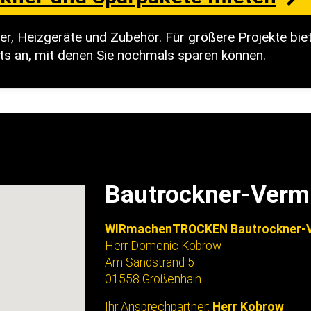
ter, Heizgeräte und Zubehör. Für größere Projekte bie
ts an, mit denen Sie nochmals sparen können.
Bautrockner-Verm
WIRmachenTROCKEN Bautrockner-V
Herr Domenic Kobrow
Am Sandstrand 5
01558 Großenhain
Ihr Ansprechpartner:
Herr Kobrow