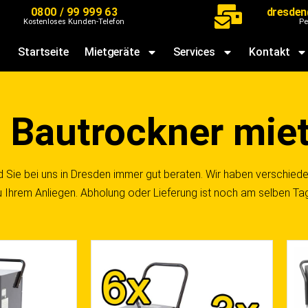
0800 / 99 999 63
dresden
Kostenloses Kunden-Telefon
Pe
Startseite
Mietgeräte
Services
Kontakt
n Bautrockner mie
d Sie bei uns in Dresden immer gut beraten. Wir haben verschied
u Ihrem Anliegen. Abholung oder Lieferung ist noch am selben Ta