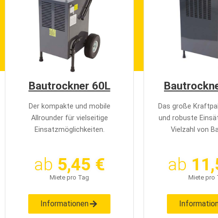
e
n
Bautrockner 60L
Bautrockn
Der kompakte und mobile
Das große Kraftpak
Allrounder für vielseitige
und robuste Einsät
Einsatzmöglichkeiten.
Vielzahl von Ba
ab
5,45 €
ab
11,
Miete pro Tag
Miete pro
Informationen
Informatio