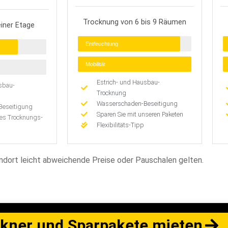
Trocknung von 6 bis 9 Räumen
iner Etage
Entfeuchtung
Mobilität
Estrich- und Hausbau-
sbau-
Trocknung
Wasserschaden-Beseitigung
Beseitigung
Sparen Sie mit unseren Paketen
tes Trocknungs-
Flexibilitäts-Tipp
ndort leicht abweichende Preise oder Pauschalen gelten.
kner und Sparpakete mieten