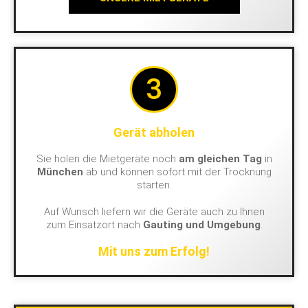
3
Gerät abholen
Sie holen die Mietgeräte noch
am gleichen Tag
in
München
ab und können sofort mit der Trocknung
starten.
Auf Wunsch liefern wir die Geräte auch zu Ihnen
zum Einsatzort nach
Gauting und Umgebung
.
Mit uns zum Erfolg!