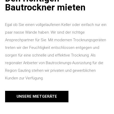
Bautrockner mieten
Egal ob Sie einen vollgelaufenen Keller oder einfach nur ein
paar nasse Wände haben. Wir sind der richtige
Ansprechpartner für Sie. Mit modernen Trocknungsgeräten
treten wir der Feuchtigkeit entschlossen entgegen und
sorgen für eine schnelle und effektive Trocknung. Als
regionaler Anbieter von Bautrocknungs-Ausrüstung für die
Region Gauting stehen wir privaten und gewerblichen
Kunden zur Verfügung.
UNSERE MIETGERÄTE