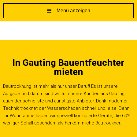
Menü anzeigen
Z
u
m
I
n
h
In Gauting Bauentfeuchter
a
l
mieten
t
s
Bautrocknung ist mehr als nur unser Beruf! Es ist unsere
p
Aufgabe und darum sind wir für unsere Kunden aus Gauting
r
auch der schnellste und günstigste Anbieter. Dank moderner
i
Technik trocknet der Wasserschaden schnell und leise. Denn
n
für Wohnräume haben wir speziell konzipierte Geräte, die 60%
g
weniger Schall absondern als herkömmliche Bautrockner.
e
n