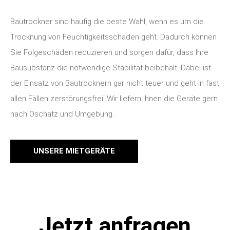
Bautrockner sind häufig die beste Wahl, wenn es um die
Trocknung von Feuchtigkeitsschäden geht. Dadurch können
Sie Folgeschäden reduzieren und sorgen dafür, dass Ihre
Bausubstanz die notwendige Stabilität beibehält. Dabei ist
der Einsatz von Bautrocknern gar nicht teuer und geht in fast
allen Fällen zerstörungsfrei. Wir liefern Ihnen die Geräte gern
nach Oschatz und Umgebung.
UNSERE MIETGERÄTE
Jetzt anfragen