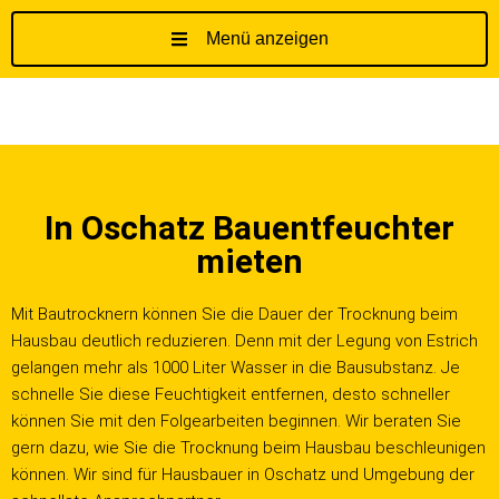
Menü anzeigen
Z
u
m
I
n
h
In Oschatz Bauentfeuchter
a
l
mieten
t
s
Mit Bautrocknern können Sie die Dauer der Trocknung beim
p
Hausbau deutlich reduzieren. Denn mit der Legung von Estrich
r
gelangen mehr als 1000 Liter Wasser in die Bausubstanz. Je
i
schnelle Sie diese Feuchtigkeit entfernen, desto schneller
n
können Sie mit den Folgearbeiten beginnen. Wir beraten Sie
g
gern dazu, wie Sie die Trocknung beim Hausbau beschleunigen
e
können. Wir sind für Hausbauer in Oschatz und Umgebung der
n