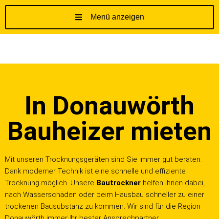
Menü anzeigen
Z
u
m
I
n
h
In Donauwörth
a
l
t
Bauheizer mieten
s
p
r
Mit unseren Trocknungsgeräten sind Sie immer gut beraten.
i
Dank moderner Technik ist eine schnelle und effiziente
n
Trocknung möglich. Unsere
Bautrockner
helfen Ihnen dabei,
g
nach Wasserschäden oder beim Hausbau schneller zu einer
e
trockenen Bausubstanz zu kommen. Wir sind für die Region
n
Donauwörth immer Ihr bester Ansprechpartner.