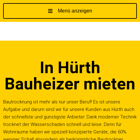
Menü anzeigen
Z
u
m
I
n
h
In Hürth
a
l
t
Bauheizer mieten
s
p
r
Bautrocknung ist mehr als nur unser Beruf! Es ist unsere
i
Aufgabe und darum sind wir für unsere Kunden aus Hürth auch
n
der schnellste und günstigste Anbieter. Dank moderner Technik
g
trocknet der Wasserschaden schnell und leise. Denn für
e
Wohnräume haben wir speziell konzipierte Geräte, die 60%
n
weniger Schall absondern als herkömmliche Bautrockner.