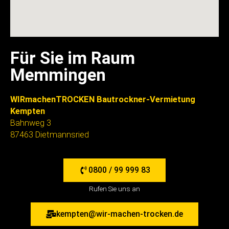
Für Sie im Raum
Memmingen
WIRmachenTROCKEN Bautrockner-Vermietung
Kempten
Bahnweg 3
87463 Dietmannsried
0800 / 99 999 83
Rufen Sie uns an
kempten@wir-machen-trocken.de