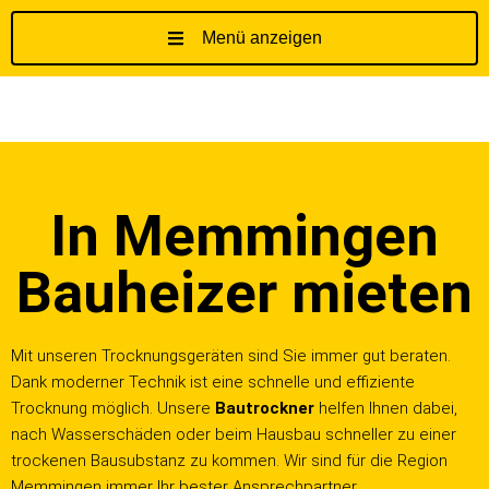
Menü anzeigen
Z
u
m
I
n
h
In Memmingen
a
l
t
Bauheizer mieten
s
p
r
Mit unseren Trocknungsgeräten sind Sie immer gut beraten.
i
Dank moderner Technik ist eine schnelle und effiziente
n
Trocknung möglich. Unsere
Bautrockner
helfen Ihnen dabei,
g
nach Wasserschäden oder beim Hausbau schneller zu einer
e
trockenen Bausubstanz zu kommen. Wir sind für die Region
n
Memmingen immer Ihr bester Ansprechpartner.