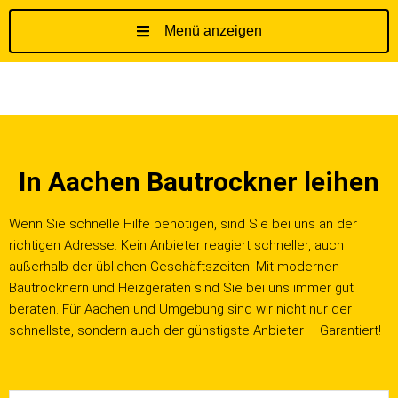
Menü anzeigen
Z
u
m
I
n
h
In Aachen Bautrockner leihen
a
l
t
Wenn Sie schnelle Hilfe benötigen, sind Sie bei uns an der
s
richtigen Adresse. Kein Anbieter reagiert schneller, auch
p
außerhalb der üblichen Geschäftszeiten. Mit modernen
r
Bautrocknern und Heizgeräten sind Sie bei uns immer gut
i
beraten. Für Aachen und Umgebung sind wir nicht nur der
n
schnellste, sondern auch der günstigste Anbieter – Garantiert!
g
e
n