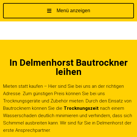
Menü anzeigen
Z
u
m
I
n
h
In Delmenhorst Bautrockner
a
l
leihen
t
s
Mieten statt kaufen – Hier sind Sie bei uns an der richtigen
p
Adresse. Zum günstigen Preis können Sie bei uns
r
Trocknungsgeräte und Zubehör mieten. Durch den Einsatz von
i
Bautrocknern können Sie die
Trocknungszeit
nach einem
n
Wasserschaden deutlich minimieren und verhindern, dass sich
g
Schimmel ausbreiten kann. Wir sind für Sie in Delmenhorst der
e
erste Ansprechpartner.
n