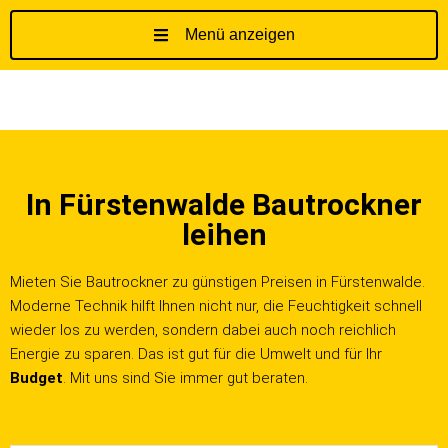
Menü anzeigen
Z
u
m
I
n
h
In Fürstenwalde Bautrockner
a
l
leihen
t
s
Mieten Sie Bautrockner zu günstigen Preisen in Fürstenwalde.
p
Moderne Technik hilft Ihnen nicht nur, die Feuchtigkeit schnell
r
wieder los zu werden, sondern dabei auch noch reichlich
i
Energie zu sparen. Das ist gut für die Umwelt und für Ihr
n
Budget
. Mit uns sind Sie immer gut beraten.
g
e
n