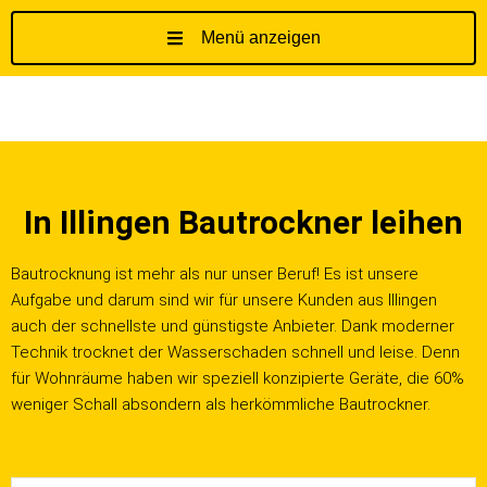
Menü anzeigen
Z
u
m
I
n
h
In Illingen Bautrockner leihen
a
l
t
Bautrocknung ist mehr als nur unser Beruf! Es ist unsere
s
Aufgabe und darum sind wir für unsere Kunden aus Illingen
p
auch der schnellste und günstigste Anbieter. Dank moderner
r
Technik trocknet der Wasserschaden schnell und leise. Denn
i
für Wohnräume haben wir speziell konzipierte Geräte, die 60%
n
weniger Schall absondern als herkömmliche Bautrockner.
g
e
n