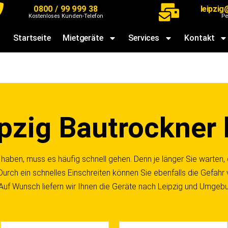
0800 / 99 999 38
leipzi
Kostenloses Kunden-Telefon
Pe
Startseite
Mietgeräte
Services
Kontakt
ipzig Bautrockner 
haben, muss es häufig schnell gehen. Denn je länger Sie warten, d
Durch ein schnelles Einschreiten können Sie ebenfalls die Gefahr
 Auf Wunsch liefern wir Ihnen die Geräte nach Leipzig und Umgeb