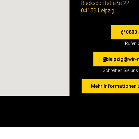
Bucksdorffstraße 22
04159 Leipzig
0800 
Rufen 
leipzig@wir-
Schreiben Sie uns 
Mehr Informationen 