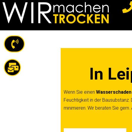
Z
u
m
I
n
h
a
In Le
l
t
s
Wenn Sie einen
Wasserschaden
p
Feuchtigkeit in der Bausubstanz. 
r
minimieren. Wir beraten Sie gern.
i
n
g