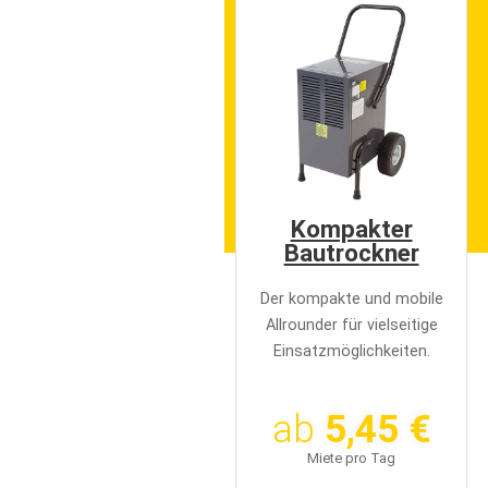
e
n
Kompakter
Bautrockner
Der kompakte und mobile
Allrounder für vielseitige
Einsatzmöglichkeiten.
ab
5,45 €
Miete pro Tag