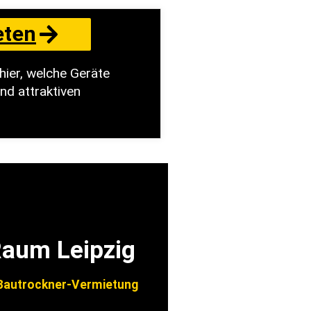
eten
hier, welche Geräte
nd attraktiven
Raum Leipzig
autrockner-Vermietung