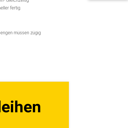
n- Gleichzeitig
ler fertig.
rmengen müssen zügig
leihen