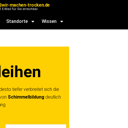
g@wir-machen-trocken.de
r E-Mail für Sie erreichbar
Standorte
Wissen
leihen
esto tiefer verbreitet sich die
 von
Schimmelbildung
deutlich
ung.