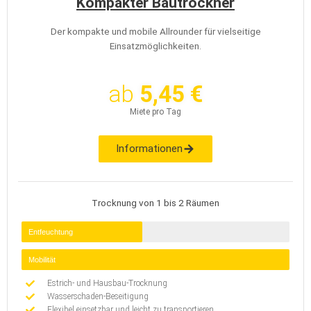
Kompakter Bautrockner
Der kompakte und mobile Allrounder für vielseitige
Einsatzmöglichkeiten.
ab
5,45 €
Miete pro Tag
Informationen
Trocknung von 1 bis 2 Räumen
Entfeuchtung
Mobilität
Estrich- und Hausbau-Trocknung
Wasserschaden-Beseitigung
Flexibel einsetzbar und leicht zu transportieren