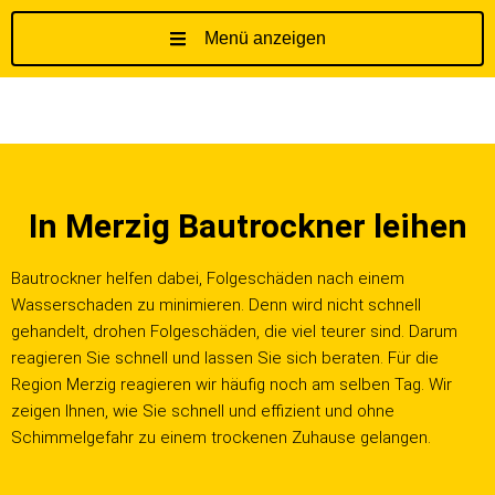
Menü anzeigen
Z
u
m
I
n
h
In Merzig Bautrockner leihen
a
l
t
Bautrockner helfen dabei, Folgeschäden nach einem
s
Wasserschaden zu minimieren. Denn wird nicht schnell
p
gehandelt, drohen Folgeschäden, die viel teurer sind. Darum
r
reagieren Sie schnell und lassen Sie sich beraten. Für die
i
Region Merzig reagieren wir häufig noch am selben Tag. Wir
n
zeigen Ihnen, wie Sie schnell und effizient und ohne
g
Schimmelgefahr zu einem trockenen Zuhause gelangen.
e
n