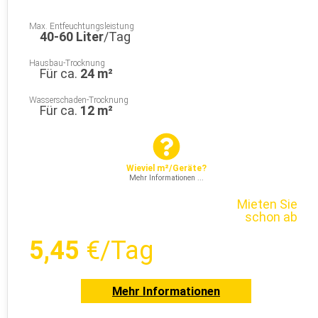
Max. Entfeuchtungsleistung
40-60 Liter
/Tag
Hausbau-Trocknung
Für ca.
24 m²
Wasserschaden-Trocknung
Für ca.
12 m²
Wieviel m²/Geräte?
Mehr Informationen ...
Mieten Sie
schon ab
5,45
€/Tag
Mehr Informationen